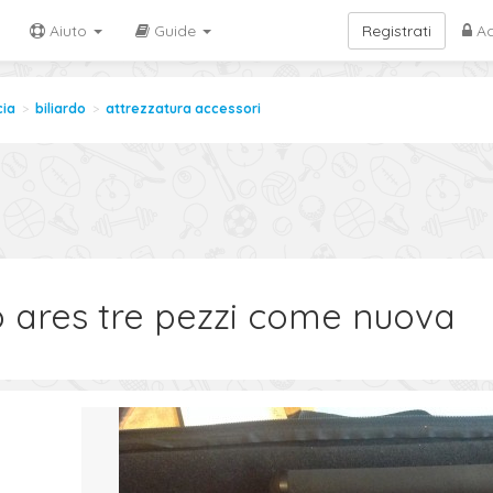
Aiuto
Guide
Registrati
Ac
cia
biliardo
attrezzatura accessori
o ares tre pezzi come nuova