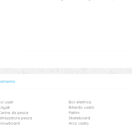
lamento
ci usati
Bici elettrica
Kayak
Biliardo usato
Canne da pesca
Pattini
Attrezzatura pesca
Skateboard
Snowboard
Arco usato