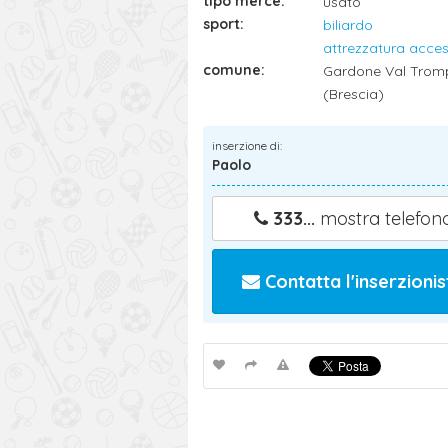
tipo merce:
usato
sport:
biliardo
attrezzatura acces
comune:
Gardone Val Trom
(Brescia)
inserzione di:
Paolo
333...
mostra telefon
Contatta l'inserzionis