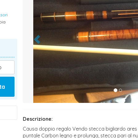
sori
pia
o
ta
Descrizione:
Causa doppio regalo Vendo stecca bigliardo ares
puntale Carbon legno e prolunga, stecca pari al n