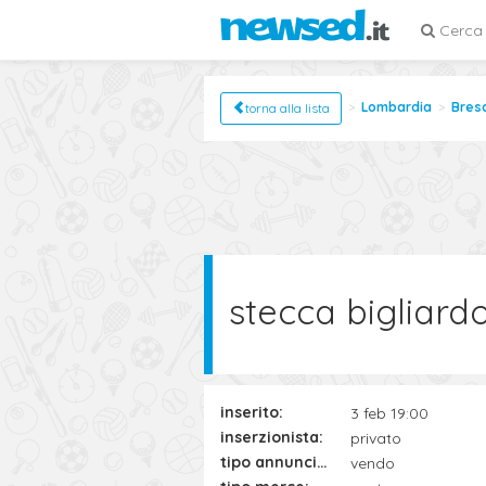
Cerca
Lombardia
Bres
torna alla lista
stecca bigliard
inserito:
3 feb 19:00
inserzionista:
privato
tipo annuncio:
vendo