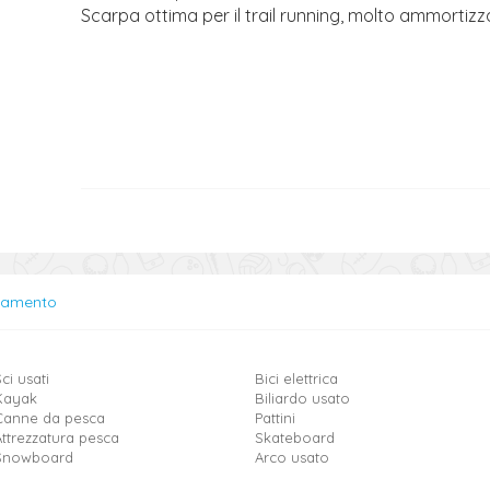
Scarpa ottima per il trail running, molto ammortizz
lamento
ci usati
Bici elettrica
Kayak
Biliardo usato
Canne da pesca
Pattini
Attrezzatura pesca
Skateboard
Snowboard
Arco usato