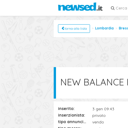
Cerca
Lombardia
Bres
torna alla lista
NEW BALANCE F
inserito:
3 gen 09:43
inserzionista:
privato
tipo annuncio:
vendo