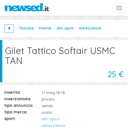
Togg
navi
Toscana
Firenze
altri sport
attrezzatura
Gilet Tattico Softair USMC
TAN
25 €
inserito:
11 mag 18:18
inserzionista:
privato
tipo annuncio:
vendo
tipo merce:
usato
sport:
altri sport
attrezzatura