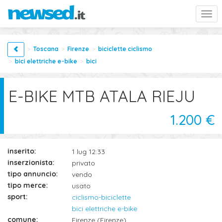
Togg
navi
Toscana
Firenze
biciclette ciclismo
bici elettriche e-bike
bici
E-BIKE MTB ATALA RIEJU
1.200 €
inserito:
1 lug 12:33
inserzionista:
privato
tipo annuncio:
vendo
tipo merce:
usato
sport:
ciclismo-biciclette
bici elettriche e-bike
comune:
Firenze (Firenze)