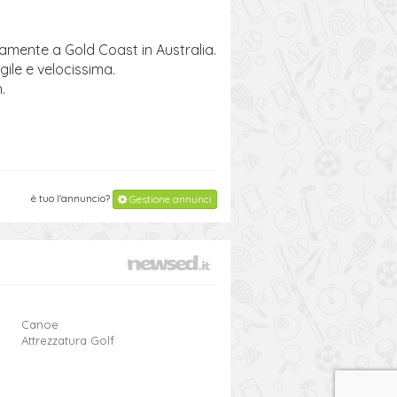
amente a Gold Coast in Australia.
ile e velocissima.
.
è tuo l'annuncio?
Gestione annunci
Canoe
Attrezzatura Golf