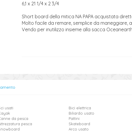
6,1 x 21 1/4 x 2 3/4
Short board della mitica NA PAPA acquistata dirett
Molto facile da remare, semplice da maneggiare, ag
Vendo per inutilizzo insieme alla sacca Oceanearth
lamento
ci usati
Bici elettrica
Kayak
Biliardo usato
Canne da pesca
Pattini
Attrezzatura pesca
Skateboard
Snowboard
Arco usato