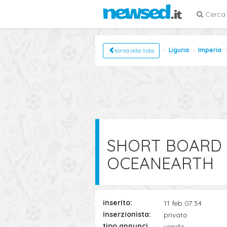
Cerca
Liguria
Imperia
torna alla lista
SHORT BOARD 
OCEANEARTH
inserito:
11 feb 07:34
inserzionista:
privato
tipo annuncio:
vendo