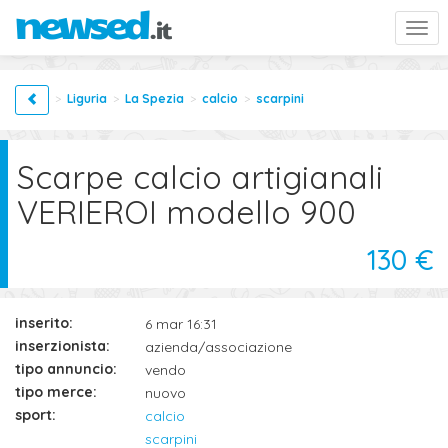
Togg
navi
Liguria
La Spezia
calcio
scarpini
Scarpe calcio artigianali
VERIEROI modello 900
130 €
inserito:
6 mar 16:31
inserzionista:
azienda/associazione
tipo annuncio:
vendo
tipo merce:
nuovo
sport:
calcio
scarpini