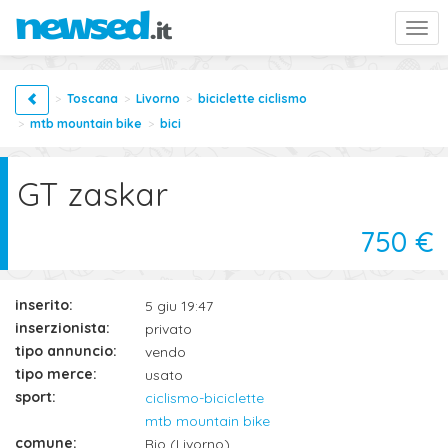
Togg
navi
Toscana
Livorno
biciclette ciclismo
mtb mountain bike
bici
GT zaskar
750 €
inserito:
5 giu 19:47
inserzionista:
privato
tipo annuncio:
vendo
tipo merce:
usato
sport:
ciclismo-biciclette
mtb mountain bike
comune:
Rio (Livorno)