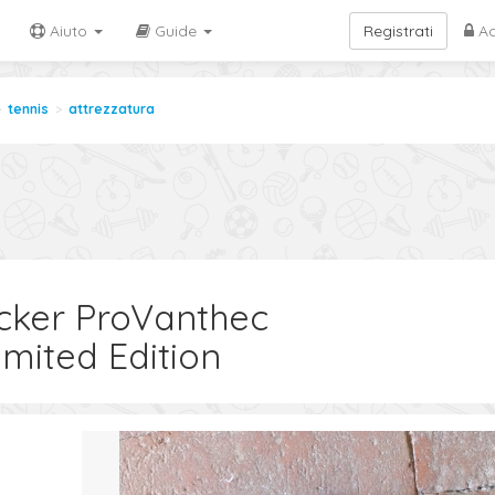
Aiuto
Guide
Registrati
Ac
tennis
attrezzatura
ecker ProVanthec
mited Edition