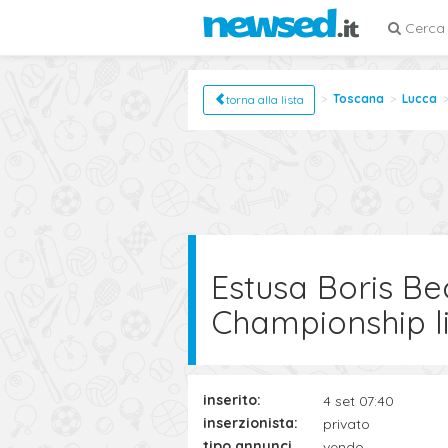
Cerca
Toscana
Lucca
torna alla lista
Estusa Boris B
Championship li
inserito:
4 set 07:40
inserzionista:
privato
tipo annuncio:
vendo