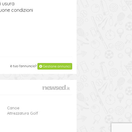
i usura
buone condizioni
è tuo l'annuncio?
Gestione annunci
Canoe
Attrezzatura Golf