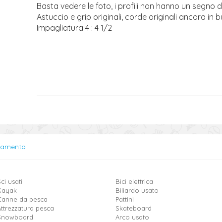
Basta vedere le foto, i profili non hanno un segno d
Astuccio e grip originali, corde originali ancora in 
Impagliatura 4 : 4 1/2
lamento
ci usati
Bici elettrica
Kayak
Biliardo usato
Canne da pesca
Pattini
Attrezzatura pesca
Skateboard
Snowboard
Arco usato