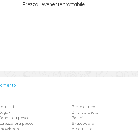
Prezzo lievenente trattabile
lamento
ci usati
Bici elettrica
Kayak
Biliardo usato
Canne da pesca
Pattini
Attrezzatura pesca
Skateboard
Snowboard
Arco usato