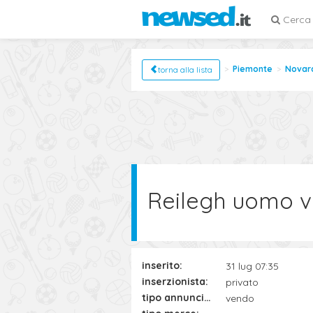
Cerca
Piemonte
Novar
torna alla lista
Reilegh uomo v
inserito:
31 lug 07:35
inserzionista:
privato
tipo annuncio:
vendo