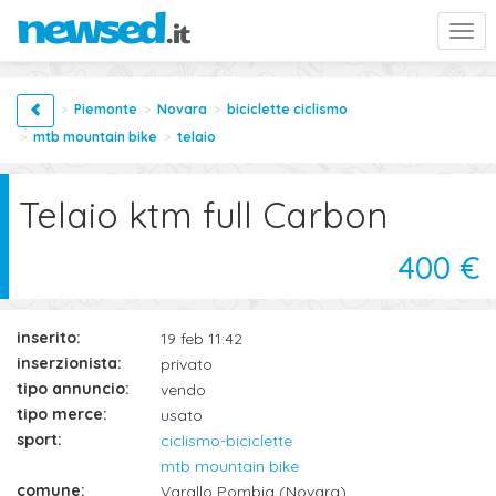
Togg
navi
Piemonte
Novara
biciclette ciclismo
mtb mountain bike
telaio
Telaio ktm full Carbon
400 €
inserito:
19 feb 11:42
inserzionista:
privato
tipo annuncio:
vendo
tipo merce:
usato
sport:
ciclismo-biciclette
mtb mountain bike
comune:
Varallo Pombia (Novara)