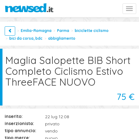
Togg
navi
Emilia-Romagna
Parma
biciclette ciclismo
bici da corsa, bdc
abbigliamento
Maglia Salopette BIB Short
Completo Ciclismo Estivo
ThreeFACE NUOVO
75 €
inserito:
22 lug 12:08
inserzionista:
privato
tipo annuncio:
vendo
tipo merce:
nuovo