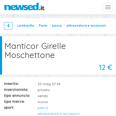
Togg
navi
Lombardia
Pavia
pesca
attrezzatura e accessori
Manticor Girelle
Moschettone
12 €
inserito:
25 mag 07:44
inserzionista:
privato
tipo annuncio:
vendo
tipo merce:
nuovo
sport:
pesca
attrezzatura e accessori