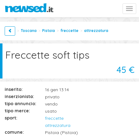
Togg
navi
Toscana
Pistoia
freccette
attrezzatura
Freccette soft tips
45 €
inserito:
16 gen 13:14
inserzionista:
privato
tipo annuncio:
vendo
tipo merce:
usato
sport:
freccette
attrezzatura
comune:
Pistoia (Pistoia)