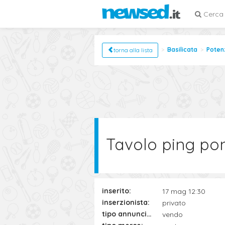
Cerca
Basilicata
Poten
torna alla lista
Tavolo ping pon
inserito:
17 mag 12:30
inserzionista:
privato
tipo annuncio:
vendo