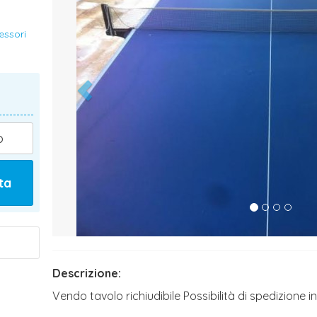
essori
)
o
ta
Descrizione:
Vendo tavolo richiudibile Possibilità di spedizione in 