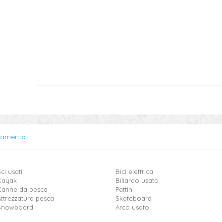
lamento
ci usati
Bici elettrica
Kayak
Biliardo usato
Canne da pesca
Pattini
Attrezzatura pesca
Skateboard
Snowboard
Arco usato