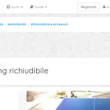
Aiuto
Guide
Registrati
Ac
za
tennistavolo
attrezzatura e accessori
g richiudibile