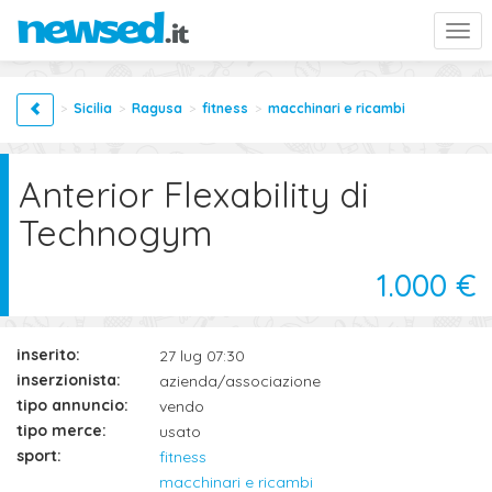
Togg
navi
Sicilia
Ragusa
fitness
macchinari e ricambi
Anterior Flexability di
Technogym
1.000 €
inserito:
27 lug 07:30
inserzionista:
azienda/associazione
tipo annuncio:
vendo
tipo merce:
usato
sport:
fitness
macchinari e ricambi