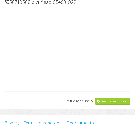
3358710588 o al fisso 054681022
è tuo l'annuncio?
Gestione annunci
Privacy
Termini e condizioni
Regolamento