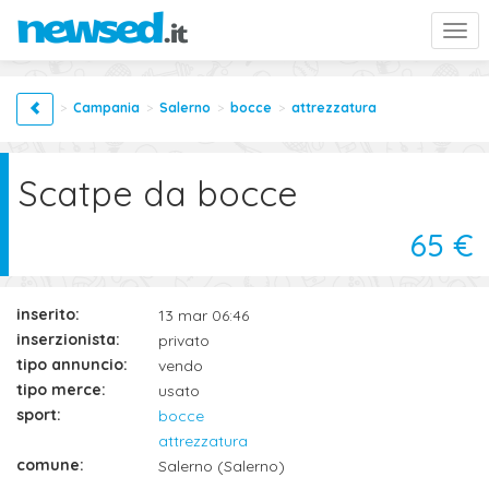
Togg
navi
Campania
Salerno
bocce
attrezzatura
Scatpe da bocce
65 €
inserito:
13 mar 06:46
inserzionista:
privato
tipo annuncio:
vendo
tipo merce:
usato
sport:
bocce
attrezzatura
comune:
Salerno (Salerno)