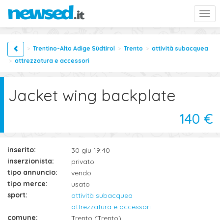
Togg
navi
Trentino-Alto Adige Südtirol
Trento
attività subacquea
attrezzatura e accessori
Jacket wing backplate
140 €
inserito:
30 giu 19:40
inserzionista:
privato
tipo annuncio:
vendo
tipo merce:
usato
sport:
attività subacquea
attrezzatura e accessori
comune:
Trento (Trento)