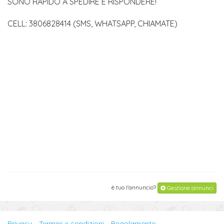
SONO RAPIDO A SPEDIRE E RISPONDERE!
CELL: 3806828414 (SMS, WHATSAPP, CHIAMATE)
è tuo l'annuncio?
Gestione annunci
Privacy
Termini e condizioni
Regolamento