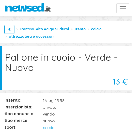
Togg
navi
Trentino-Alto Adige Südtirol
Trento
calcio
attrezzatura e accessori
Pallone in cuoio - Verde -
Nuovo
13 €
inserito:
16 lug 15:58
inserzionista:
privato
tipo annuncio:
vendo
tipo merce:
nuovo
sport:
calcio