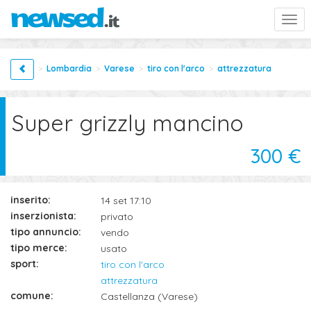
Togg
navi
Lombardia
Varese
tiro con l'arco
attrezzatura
Super grizzly mancino
300 €
inserito:
14 set 17:10
inserzionista:
privato
tipo annuncio:
vendo
tipo merce:
usato
sport:
tiro con l'arco
attrezzatura
comune:
Castellanza (Varese)