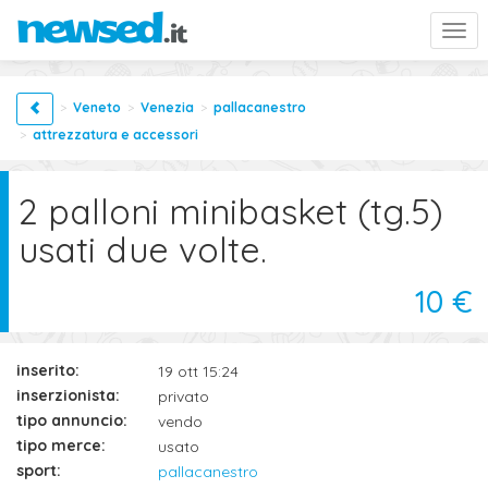
Togg
navi
Veneto
Venezia
pallacanestro
attrezzatura e accessori
2 palloni minibasket (tg.5)
usati due volte.
10 €
inserito:
19 ott 15:24
inserzionista:
privato
tipo annuncio:
vendo
tipo merce:
usato
sport:
pallacanestro