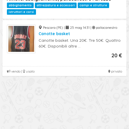
abbigliamento
attrezzatura e accessori
campi e strutture
istruttori e corsi
Pescara (PE) |
25 mag 14:31 |
pallacanestro
Canotte basket
Canotte basket. Una 20€. Tre 50€. Quattro
60€. Disponibili altre ...
20 €
vendo |
usato
privato