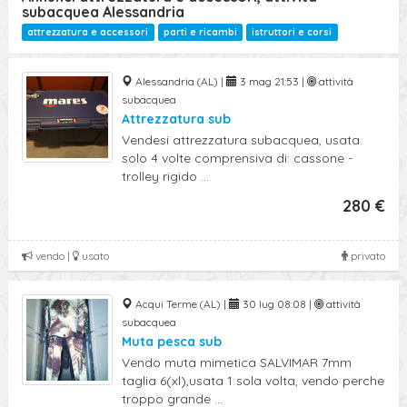
subacquea Alessandria
attrezzatura e accessori
parti e ricambi
istruttori e corsi
Alessandria (AL) |
3 mag 21:53 |
attività
subacquea
Attrezzatura sub
Vendesi attrezzatura subacquea, usata
solo 4 volte comprensiva di: cassone -
trolley rigido ...
280 €
vendo |
usato
privato
Acqui Terme (AL) |
30 lug 08:08 |
attività
subacquea
Muta pesca sub
Vendo muta mimetica SALVIMAR 7mm
taglia 6(xl),usata 1 sola volta, vendo perche
troppo grande ...