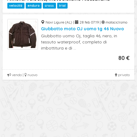
Ricerca Avanzata
velocità
enduro
cross
trial
Novi Ligure (AL) |
28 feb 07:19 |
motociclismo
Giubbotto moto OJ uomo tg 46 Nuovo
Giubbotto uomo Oj, taglia 46, nero, in
tessuto waterproof, completo di
imbottitura e di ...
80 €
vendo |
nuovo
privato