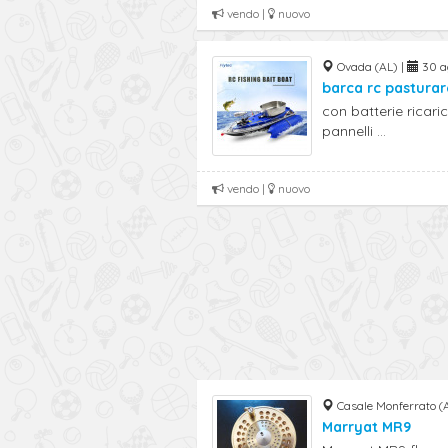
vendo |
nuovo
Ovada (AL) |
30 ag
barca rc pasturar
con batterie ricar
pannelli ...
vendo |
nuovo
Casale Monferrato (
Marryat MR9