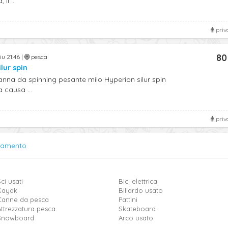
il ...
priv
80
iu 21:46 |
pesca
lur spin
nna da spinning pesante milo Hyperion silur spin
 causa ...
priv
lamento
ci usati
Bici elettrica
Kayak
Biliardo usato
Canne da pesca
Pattini
Attrezzatura pesca
Skateboard
Snowboard
Arco usato