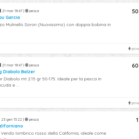
50
21 mar 18:47 |
pesca
bu Garcia
zo Mulinello Soron (Nuovissimo) con doppia bobina in
priv
60
21 mar 18:47 |
pesca
g Diabolo Balzer
 Diabolo mt 2.15 gr 50-175. Ideale per la pesca in
cuda e ...
priv
1
23 gen 15:22 |
pesca
liforniano
Vendo lombrico rosso della California, ideale come