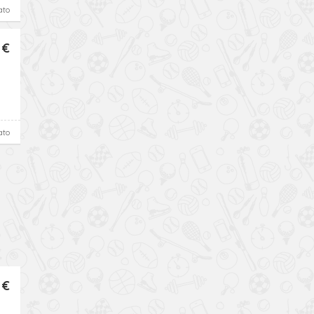
ato
 €
ato
 €