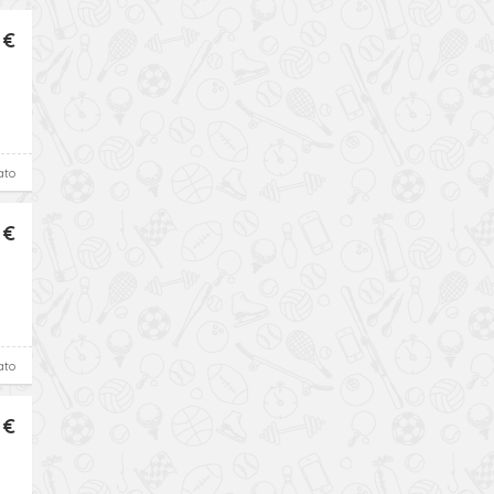
 €
ato
 €
ato
 €