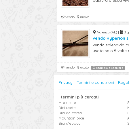
pastura o esca viva, 
vendo |
nuovo
Valenza (AL) |
3 g
vendo Hyperion si
vendo splendida ca
usata solo 5 volte a
vendo |
usato |
Scambio disponibile
Privacy
Termini e condizioni
Rego
I termini più cercati
Mtb usate
S
Bici usate
Bici da corsa
Mountain bike
Bici d'epoca