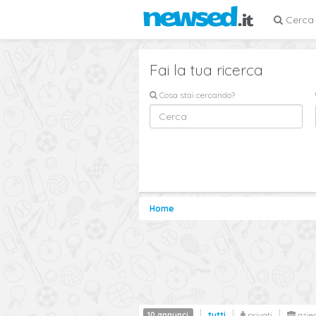
Cerca
Fai la tua ricerca
Cosa stai cercando?
Home
10 annunci
tutti
privati
azie