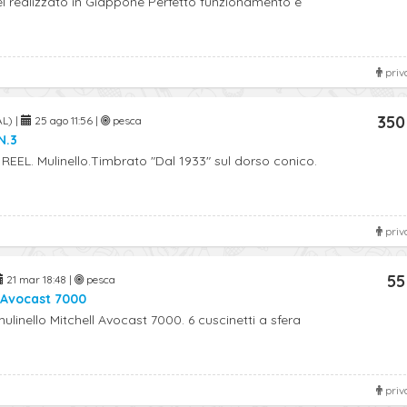
el realizzato in Giappone Perfetto funzionamento e
priv
350
AL) |
25 ago 11:56 |
pesca
N.3
EEL. Mulinello.Timbrato "Dal 1933" sul dorso conico.
priv
55
21 mar 18:48 |
pesca
l Avocast 7000
linello Mitchell Avocast 7000. 6 cuscinetti a sfera
priv