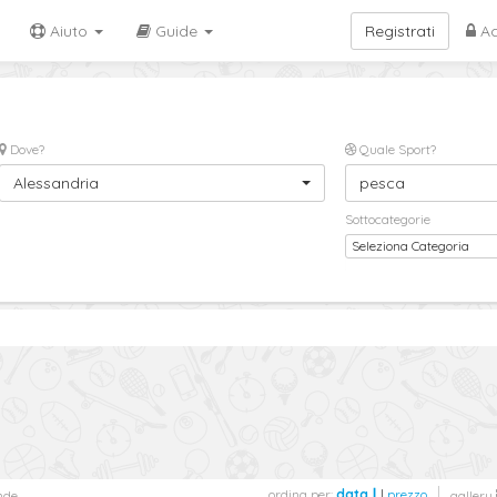
Aiuto
Guide
Registrati
Ac
Dove?
Quale Sport?
Alessandria
pesca
Sottocategorie
Seleziona Categoria
ordina per:
data
|
prezzo
nde
gallery