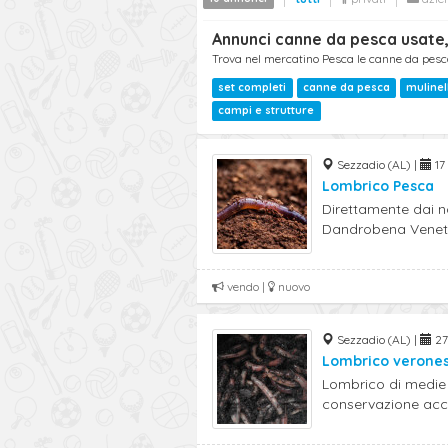
Annunci canne da pesca usate, 
Trova nel mercatino Pesca le canne da pesca, 
set completi
canne da pesca
mulinel
campi e strutture
Sezzadio (AL) |
17
Lombrico Pesca
Direttamente dai n
Dandrobena Veneta 
vendo |
nuovo
Sezzadio (AL) |
27
Lombrico verone
Lombrico di medie 
conservazione accu