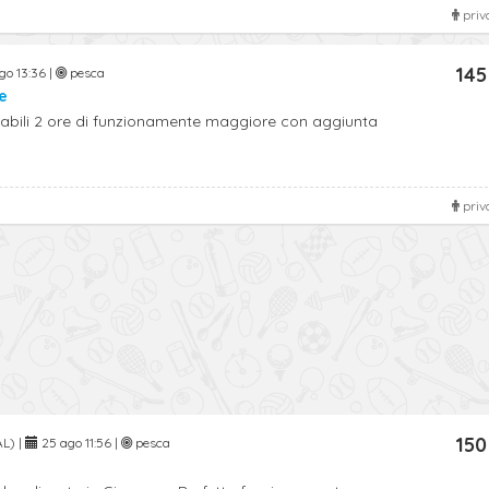
priv
145
o 13:36 |
pesca
e
icabili 2 ore di funzionamente maggiore con aggiunta
priv
150
AL) |
25 ago 11:56 |
pesca