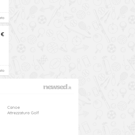
ato
 €
ato
Canoe
Attrezzatura Golf