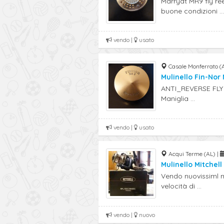
Marryat MR9 fly re
buone condizioni ...
vendo |
usato
Casale Monferrato (
Mulinello Fin-Nor 
ANTI_REVERSE FLY R
Maniglia ...
vendo |
usato
Acqui Terme (AL) |
Mulinello Mitchel
Vendo nuovissiml mu
velocità di ...
vendo |
nuovo