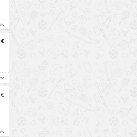
ato
 €
ato
 €
ato