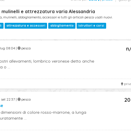
mulinelli e attrezzatura varia Alessandria
mulinelli, abbigliamento, accessori e tutti gli articoli pesca usati nuovi.
li
attrezzatura e accessori
abbigliamento
istruttori e corsi
n
 lug 08:04 |
pesca
ostri allevamenti, lombrico veronese detto anche
o ...
priv
20
 set 22:37 |
pesca
se
dimensioni di colore rosso-marrone, a lunga
ratamente ...