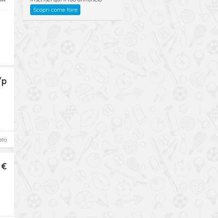
Scopri come fare
/p
ato
 €