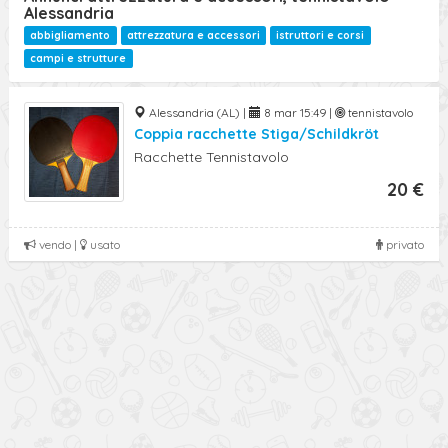
Alessandria
abbigliamento
attrezzatura e accessori
istruttori e corsi
campi e strutture
Alessandria (AL) |
8 mar 15:49 |
tennistavolo
Coppia racchette Stiga/Schildkröt
Racchette Tennistavolo
20 €
vendo |
usato
privato