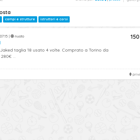
Aosta
campi e strutture
istruttori e corsi
150
07:15 |
nuoto
d
aked taglia 18 usato 4 volte. Comprato a Torino da
280€ ...
priv