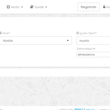
Aiuto
Guide
Registrati
Ac
Dove?
Quale Sport?
Aosta
nuoto
Sottocategorie
attrezzatura
ordina per:
data
|
prezzo
de
gallery