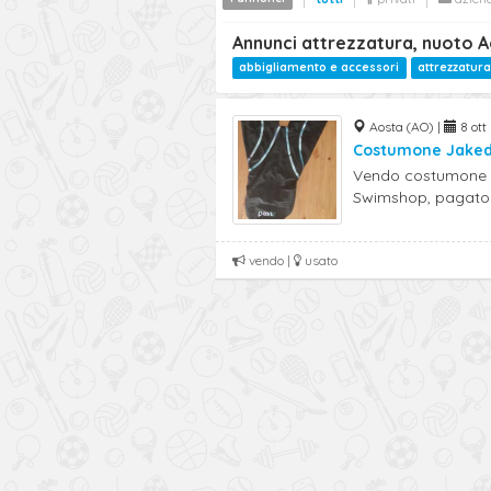
Annunci attrezzatura, nuoto 
abbigliamento e accessori
attrezzatura
Aosta (AO) |
8 ott 
Costumone Jake
Vendo costumone J
Swimshop, pagato 
vendo |
usato