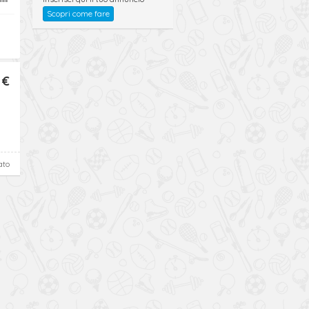
Scopri come fare
 €
ato