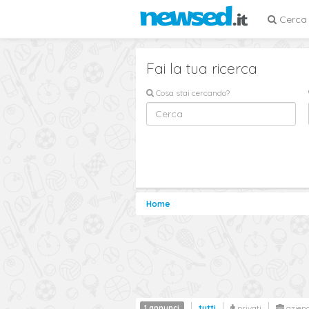
Cerca
Fai la tua ricerca
Cosa stai cercando?
Home
1 annunci
tutti
privati
azien