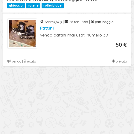
Ricerca Avanzata
ghiaccio
rotelle
rollerblabe
Sarre (AO) |
28 feb 16:55 |
pattinaggio
Pattini
vendo pattini mai usati numero 39
50 €
vendo |
usato
privato