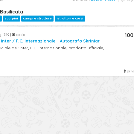
Basilicata
scarpini
campi e strutture
istruttori e corsi
100
 17:19 |
calcio
 Inter / F.C. Internazionale - Autografo Skriniar
iale dell'Inter, F.C. Internazionale, prodotto ufficiale, ...
priv