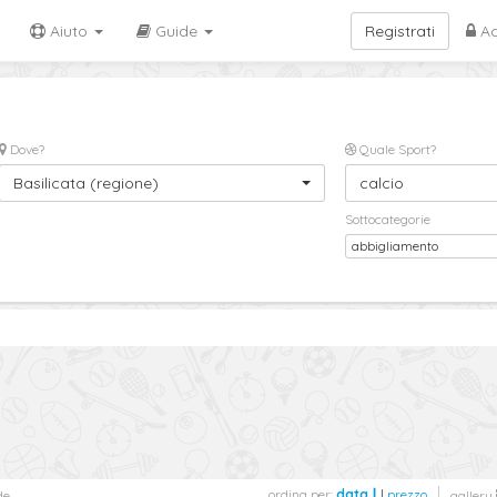
Aiuto
Guide
Registrati
Ac
Dove?
Quale Sport?
Basilicata (regione)
calcio
Sottocategorie
abbigliamento
ordina per:
data
|
prezzo
de
gallery