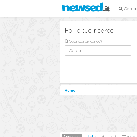
Cerca
Fai la tua ricerca
Cosa stai cercando?
Home
1 annunci
tutti
privati
azien