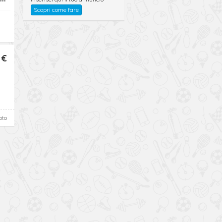
Scopri come fare
 €
ato