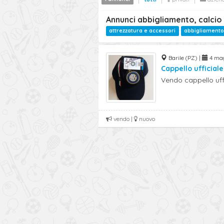
Annunci abbigliamento, calcio 
attrezzatura e accessori
abbigliamento
Barile (PZ) |
4 mag
Cappello ufficiale
Vendo cappello uffic
vendo |
nuovo