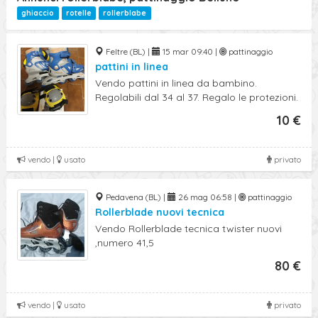
Ricerca Avanzata
ghiaccio
rotelle
rollerblabe
Feltre (BL) |
15 mar 09:40 |
pattinaggio
pattini in linea
Vendo pattini in linea da bambino.
Regolabili dal 34 al 37. Regalo le protezioni.
10 €
vendo |
usato
privato
Pedavena (BL) |
26 mag 06:58 |
pattinaggio
Rollerblade nuovi tecnica
Vendo Rollerblade tecnica twister nuovi
,numero 41,5
80 €
vendo |
usato
privato