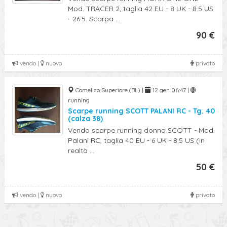
Mod. TRACER 2, taglia 42 EU - 8 UK - 8.5 US
- 26.5. Scarpa ...
90 €
vendo |
nuovo
privato
Comelico Superiore (BL) |
12 gen 06:47 |
running
Scarpe running SCOTT PALANI RC - Tg. 40
(calza 38)
Vendo scarpe running donna SCOTT - Mod.
Palani RC, taglia 40 EU - 6 UK - 8.5 US (in
realtà ...
50 €
vendo |
nuovo
privato