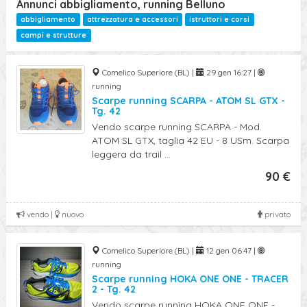
Annunci abbigliamento, running Belluno
abbigliamento
attrezzatura e accessori
istruttori e corsi
campi e strutture
Comelico Superiore (BL) |
29 gen 16:27 |
running
Scarpe running SCARPA - ATOM SL GTX -
Tg. 42
Vendo scarpe running SCARPA - Mod.
ATOM SL GTX, taglia 42 EU - 8 USm. Scarpa
leggera da trail ...
90 €
vendo |
nuovo
privato
Comelico Superiore (BL) |
12 gen 06:47 |
running
Scarpe running HOKA ONE ONE - TRACER
2 - Tg. 42
Vendo scarpe running HOKA ONE ONE -