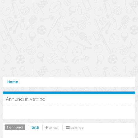
Home
Annunci in vetrina
3 annunci
tutti
privati
aziende