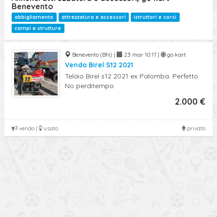
Benevento
abbigliamento
attrezzatura e accessori
istruttori e corsi
campi e strutture
Benevento (BN) |
23 mar 10:17 |
go kart
Vendo Birel S12 2021
Telaio Birel s12 2021 ex Palomba. Perfetto.
No perditempo.
2.000 €
vendo |
usato
privato