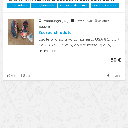
attrezzatura
abbigliamento
campi e strutture
istruttori e corsi
Pradalunga (BG) |
19 feb 11:38 |
atletica
leggera
Scarpe chiodate
Usate una sola volta numero: USA 8.5, EUR
42, UK 7.5 CM 26.5, colore rosso, giallo,
arancio e ...
50 €
vendo |
usato
privato