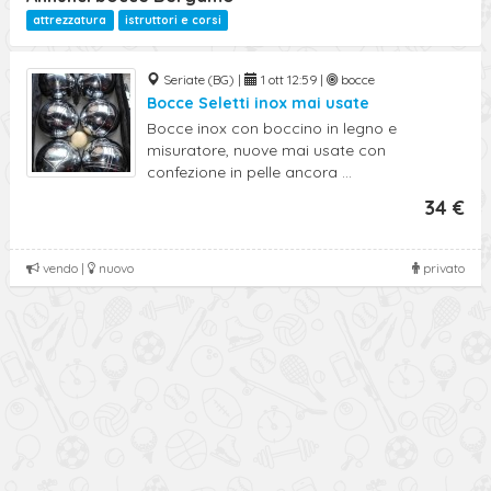
attrezzatura
istruttori e corsi
Seriate (BG) |
1 ott 12:59 |
bocce
Bocce Seletti inox mai usate
Bocce inox con boccino in legno e
misuratore, nuove mai usate con
confezione in pelle ancora ...
34 €
vendo |
nuovo
privato