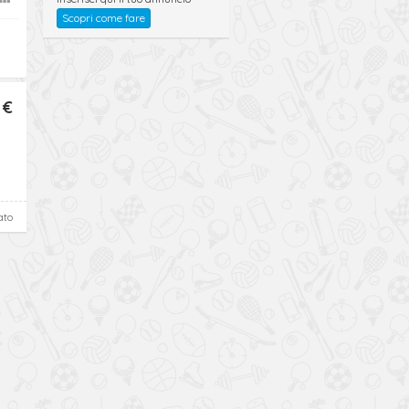
Scopri come fare
 €
ato