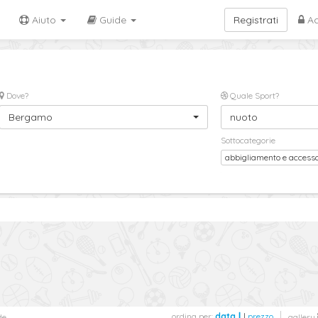
Aiuto
Guide
Registrati
Ac
Dove?
Quale Sport?
Bergamo
nuoto
Sottocategorie
abbigliamento e accesso
ordina per:
data
|
prezzo
de
gallery