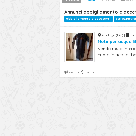
Annunci abbigliamento e acce
abbigliamento e accessori
attrezzatura
Gorlago (BG) |
15 
Muta per acque l
Vendo muta intera 
nuoto in acque liber
vendo |
usato