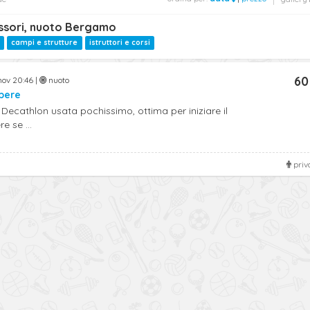
ssori, nuoto Bergamo
campi e strutture
istruttori e corsi
60
nov 20:46 |
nuoto
ibere
Decathlon usata pochissimo, ottima per iniziare il
e se ...
priv