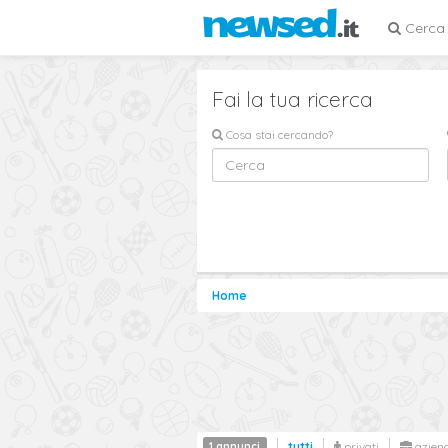
Cerca
Fai la tua ricerca
Cosa stai cercando?
Home
1 annunci
tutti
privati
azien