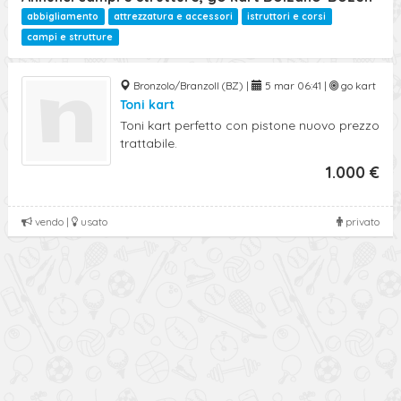
abbigliamento
attrezzatura e accessori
istruttori e corsi
campi e strutture
Bronzolo/Branzoll (BZ) |
5 mar 06:41 |
go kart
Toni kart
Toni kart perfetto con pistone nuovo prezzo
trattabile.
1.000 €
vendo |
usato
privato