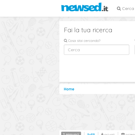
Cerca
Fai la tua ricerca
Cosa stai cercando?
Home
2 annunci
tutti
privati
azien