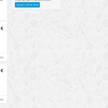
Scopri come fare
 €
ato
 €
ato