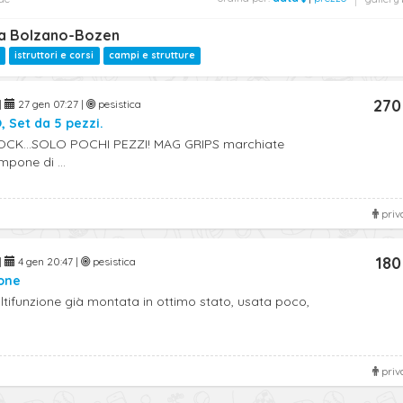
ica Bolzano-Bozen
istruttori e corsi
campi e strutture
270
|
27 gen 07:27 |
pesistica
 Set da 5 pezzi.
OCK...SOLO POCHI PEZZI! MAG GRIPS marchiate
mpone di ...
priv
180
|
4 gen 20:47 |
pesistica
one
tifunzione già montata in ottimo stato, usata poco,
priv