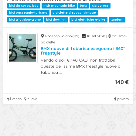
Ricerca Avanzata
bici da corsa, bdc
mtb mountain bike
bmx
ciclocross
bici passeggio-turismo
biciclette d'epoca, vintage
bici triathlon-crono
bici downhill
bici elettriche e-bike
tandem
Rodengo Saiano (BS) |
10 set 14:30 |
ciclismo-
biciclette
BMX nuove di fabbrica eseguono i 360°
freestyle
Vendo a soli € 140 CAD. non trattabili
queste bellissime BMX freestyle nuove di
fabbrica ...
140 €
vendo |
nuovo
privato