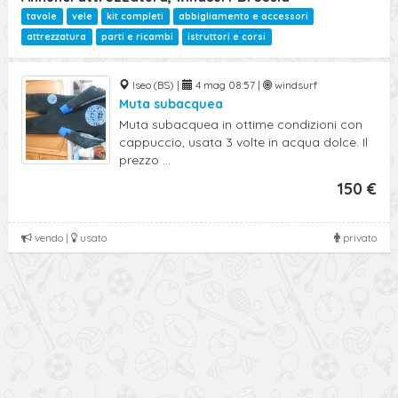
tavole
vele
kit completi
abbigliamento e accessori
attrezzatura
parti e ricambi
istruttori e corsi
Iseo (BS) |
4 mag 08:57 |
windsurf
Muta subacquea
Muta subacquea in ottime condizioni con
cappuccio, usata 3 volte in acqua dolce. Il
prezzo ...
150 €
vendo |
usato
privato