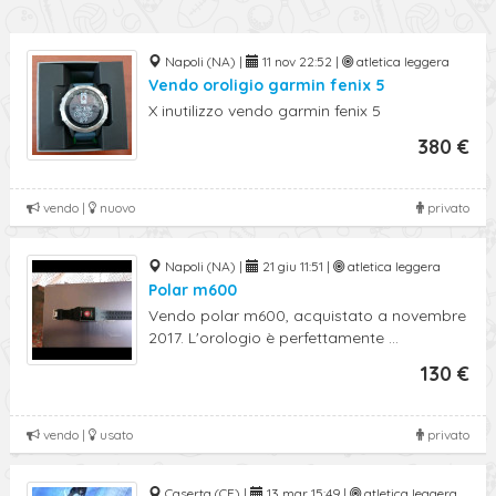
Napoli (NA) |
11 nov 22:52 |
atletica leggera
Vendo oroligio garmin fenix 5
X inutilizzo vendo garmin fenix 5
380 €
vendo |
nuovo
privato
Napoli (NA) |
21 giu 11:51 |
atletica leggera
Polar m600
Vendo polar m600, acquistato a novembre
2017. L'orologio è perfettamente ...
130 €
vendo |
usato
privato
Caserta (CE) |
13 mar 15:49 |
atletica leggera