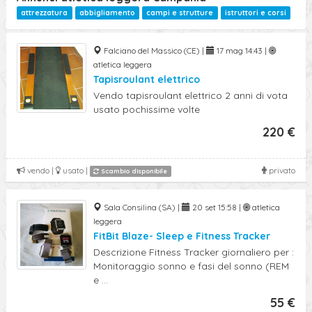
attrezzatura
abbigliamento
campi e strutture
istruttori e corsi
Falciano del Massico (CE) |
17 mag 14:43 |
atletica leggera
Tapisroulant elettrico
Vendo tapisroulant elettrico 2 anni di vota
usato pochissime volte
220 €
vendo |
usato |
privato
Scambio disponibile
Sala Consilina (SA) |
20 set 15:58 |
atletica
leggera
FitBit Blaze- Sleep e Fitness Tracker
Descrizione Fitness Tracker giornaliero per :
Monitoraggio sonno e fasi del sonno (REM
e ...
55 €