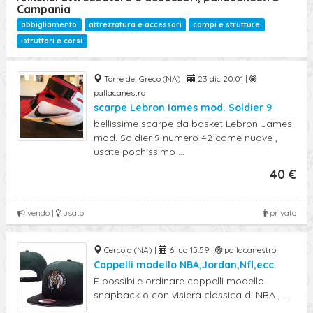
Campania
abbigliamento
attrezzatura e accessori
campi e strutture
istruttori e corsi
Torre del Greco (NA) |
23 dic 20:01 |
pallacanestro
scarpe Lebron Iames mod. Soldier 9
bellissime scarpe da basket Lebron James
mod. Soldier 9 numero 42 come nuove ,
usate pochissimo ...
40 €
vendo |
usato
privato
Cercola (NA) |
6 lug 15:59 |
pallacanestro
Cappelli modello NBA,Jordan,Nfl,ecc.
È possibile ordinare cappelli modello
snapback o con visiera classica di NBA , ...