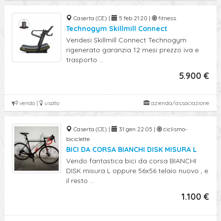
Caserta (CE) |
5 feb 21:20 |
fitness
Technogym Skillmill Connect
Vendesi Skillmill Connect Technogym
rigenerato garanzia 12 mesi prezzo iva e
trasporto ...
5.900 €
vendo |
usato
azienda/associazione
Caserta (CE) |
31 gen 22:05 |
ciclismo-
biciclette
BICI DA CORSA BIANCHI DISK MISURA L
Vendo fantastica bici da corsa BIANCHI
DISK misura L oppure 56x56 telaio nuovo , e
il resto ...
1.100 €