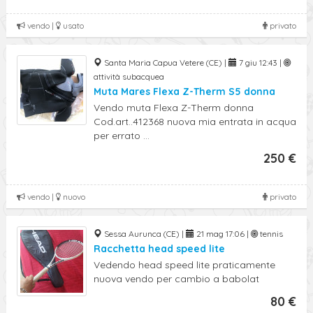
vendo |
usato
privato
Santa Maria Capua Vetere (CE) |
7 giu 12:43 |
attività subacquea
Muta Mares Flexa Z-Therm S5 donna
Vendo muta Flexa Z-Therm donna
Cod.art..412368 nuova mia entrata in acqua
per errato ...
250 €
vendo |
nuovo
privato
Sessa Aurunca (CE) |
21 mag 17:06 |
tennis
Racchetta head speed lite
Vedendo head speed lite praticamente
nuova vendo per cambio a babolat
80 €