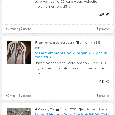
Lynx verticali a 23 kg e Head velocity
multifilamento a 23 ...
45 €
vendo |
usato
privato
San Felice a Cancello (CE) |
3 mar 17:13 |
tennis
rossa fiammante Volkl organix 8, gr.300
manico 3
Usata poche volte, Volkl organix 8 da 300
gr, da me incordata con mono verticali e
multi ...
40 €
vendo |
usato
privato
Capua (CE) |
2 mar 07:35 |
ciclismo-biciclette
Ruote Shimano Dura Ace WH-R9100-C24-