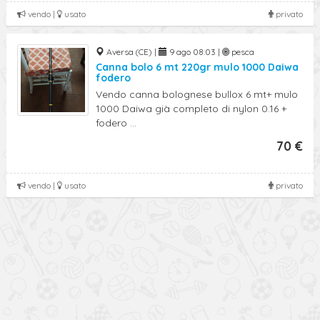
vendo |
usato
privato
Aversa (CE) |
9 ago 08:03 |
pesca
Canna bolo 6 mt 220gr mulo 1000 Daiwa
fodero
Vendo canna bolognese bullox 6 mt+ mulo
1000 Daiwa già completo di nylon 0.16 +
fodero ...
70 €
vendo |
usato
privato