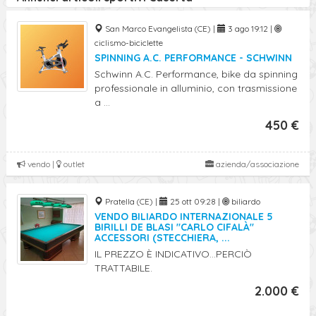
San Marco Evangelista (CE) |
3 ago 19:12 |
ciclismo-biciclette
SPINNING A.C. PERFORMANCE - SCHWINN
Schwinn A.C. Performance, bike da spinning
professionale in alluminio, con trasmissione
a ...
450 €
vendo |
outlet
azienda/associazione
Pratella (CE) |
25 ott 09:28 |
biliardo
VENDO BILIARDO INTERNAZIONALE 5
BIRILLI DE BLASI "CARLO CIFALÀ"
ACCESSORI (STECCHIERA, ...
IL PREZZO È INDICATIVO...PERCIÒ
TRATTABILE.
2.000 €