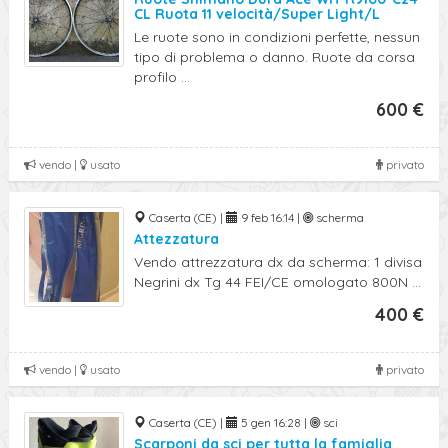
CL Ruota 11 velocità/Super Light/L
Le ruote sono in condizioni perfette, nessun
tipo di problema o danno. Ruote da corsa
profilo ...
600 €
vendo |
usato
privato
Caserta (CE) |
9 feb 16:14 |
scherma
Attezzatura
Vendo attrezzatura dx da scherma: 1 divisa
Negrini dx Tg 44 FEI/CE omologato 800N ...
400 €
vendo |
usato
privato
Caserta (CE) |
5 gen 16:28 |
sci
Scarponi da sci per tutta la famiglia