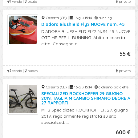
vendo |
usato
privato
Caserta (CE) |
16 giu 15:14 |
running
Diadora Blushield Fly2 NUOVE num. 45
DIADORA BLUESHIELD FLY2 NUM. 45 NUOVE
OTTIME PER IL RUNNING. Abito a caserta
citta. Consegna a ...
55 €
vendo |
nuovo
privato
Caserta (CE) |
16 giu 15:14 |
ciclismo-biciclette
SPECIALIZED ROCKHOPPER 29 GIUGNO
2019, TAGLIA M CAMBIO SHIMANO DEORE A
27 RAPPORTI
MTB Specialized ROCKHOPPER 29, giugno
2019, regolarmente registrata su sito
specialized. ...
600 €