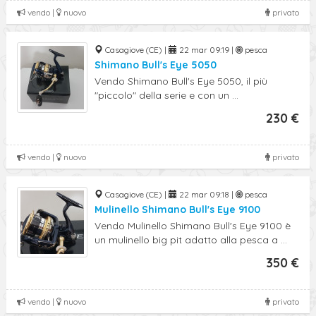
vendo |
nuovo
privato
Casagiove (CE) |
22 mar 09:19 |
pesca
Shimano Bull's Eye 5050
Vendo Shimano Bull's Eye 5050, il più
"piccolo" della serie e con un ...
230 €
vendo |
nuovo
privato
Casagiove (CE) |
22 mar 09:18 |
pesca
Mulinello Shimano Bull's Eye 9100
Vendo Mulinello Shimano Bull's Eye 9100 è
un mulinello big pit adatto alla pesca a ...
350 €
vendo |
nuovo
privato