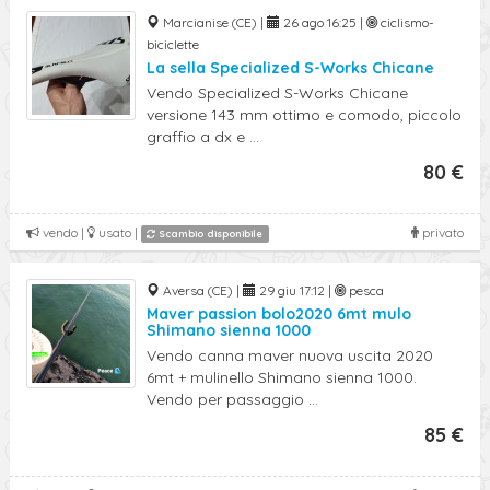
Marcianise (CE) |
26 ago 16:25 |
ciclismo-
biciclette
La sella Specialized S-Works Chicane
Vendo Specialized S-Works Chicane
versione 143 mm ottimo e comodo, piccolo
graffio a dx e ...
80 €
vendo |
usato |
privato
Scambio disponibile
Aversa (CE) |
29 giu 17:12 |
pesca
Maver passion bolo2020 6mt mulo
Shimano sienna 1000
Vendo canna maver nuova uscita 2020
6mt + mulinello Shimano sienna 1000.
Vendo per passaggio ...
85 €