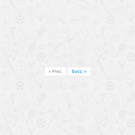
« Prec.
Succ. »