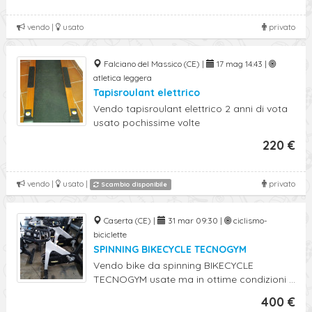
vendo |
usato
privato
Falciano del Massico (CE) |
17 mag 14:43 |
atletica leggera
Tapisroulant elettrico
Vendo tapisroulant elettrico 2 anni di vota
usato pochissime volte
220 €
vendo |
usato |
privato
Scambio disponibile
Caserta (CE) |
31 mar 09:30 |
ciclismo-
biciclette
SPINNING BIKECYCLE TECNOGYM
Vendo bike da spinning BIKECYCLE
TECNOGYM usate ma in ottime condizioni ...
400 €