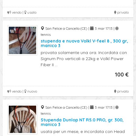
vendo |
usato
privato
San Felice a Cancello (CE) |
3 mar 17:13 |
tennis
stupenda e nuova Volkl V-feel 8 , 300 gr,
manico 3
provata solamente una ora. Incordata con
Signum Pro verticali a 22kg e Volkl Power
Fiber II ...
100 €
vendo |
nuovo
privato
San Felice a Cancello (CE) |
3 mar 17:13 |
tennis
Stupenda Dunlop NT R5.0 PRO, gr. 300,
manico 3
usata per un mese, e incordata con Head