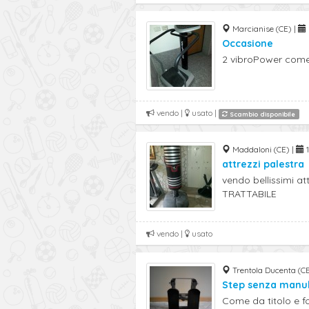
Marcianise (CE) |
Occasione
2 vibroPower come
vendo |
usato |
Scambio disponibile
Maddaloni (CE) |
1
attrezzi palestra
vendo bellissimi at
TRATTABILE
vendo |
usato
Trentola Ducenta (CE
Step senza manu
Come da titolo e fo