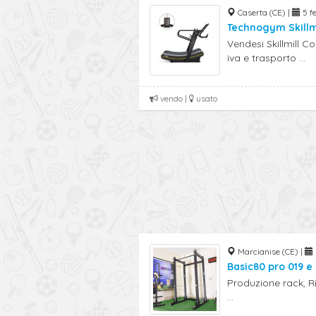
Caserta (CE) |
5 fe
Technogym Skillm
Vendesi Skillmill 
iva e trasporto ...
vendo |
usato
Marcianise (CE) |
Basic80 pro 019 e
Produzione rack, R
...