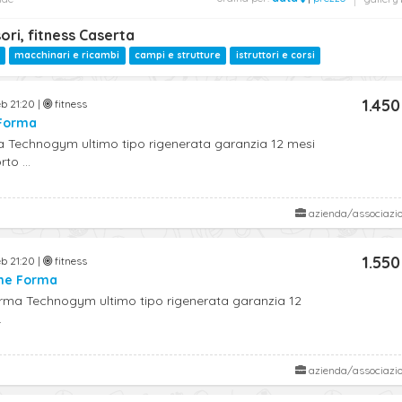
ori, fitness Caserta
macchinari e ricambi
campi e strutture
istruttori e corsi
1.450
b 21:20 |
fitness
Forma
a Technogym ultimo tipo rigenerata garanzia 12 mesi
to ...
azienda/associazi
1.550
b 21:20 |
fitness
ne Forma
rma Technogym ultimo tipo rigenerata garanzia 12
.
azienda/associazi