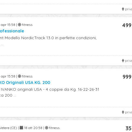
priv
499
 apr 15:58 |
fitness
ofessionale
t Modello NordicTrack 13.0 in perfette condizioni,
..
priv
999
 apr 15:58 |
fitness
O Originali USA KG. 200
IVANKO originali USA - 4 coppie da Kg. 16-22-26-31
ca 200 ...
priv
35
etere (CE) |
18 ott 20:58 |
fitness