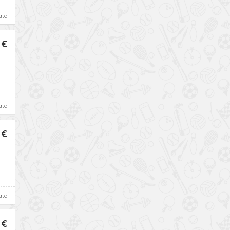
ato
 €
ato
 €
ato
 €