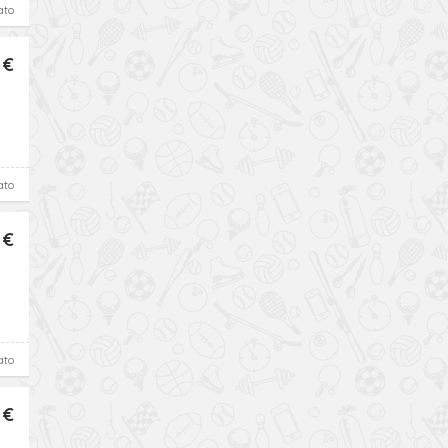
ato
 €
ato
 €
ato
 €