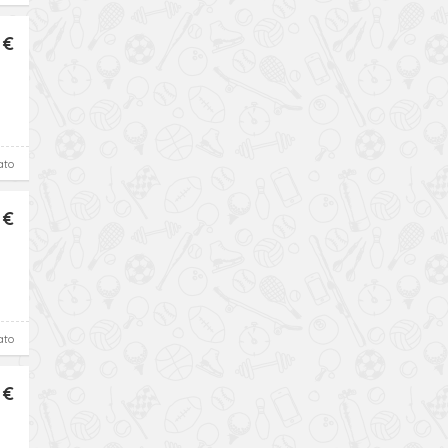
 €
ato
 €
ato
 €