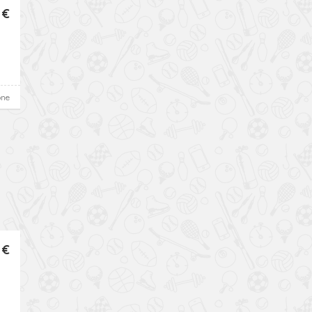
 €
one
 €