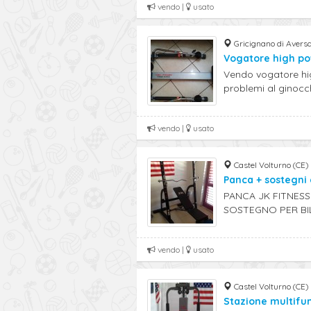
vendo |
usato
Gricignano di Aversa
Vogatore high p
Vendo vogatore hi
problemi al ginocchi
vendo |
usato
Castel Volturno (CE)
Panca + sostegni 
PANCA JK FITNESS
SOSTEGNO PER BIL
vendo |
usato
Castel Volturno (CE)
Stazione multifu