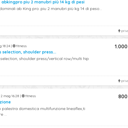
abkingpro piu 2 manubri più 14 kg di pesi
minali ab King pro..piu 2 manubri più kg 14 di peso...
priv
1.000
 18:24 |
fitness
 selection, shoulder press...
election, shoulder press/vertical row/multi hip
priv
800
2 mag 16:28 |
fitness
nzione
o palestra domestica multifunzione lineaflex,ti
 ...