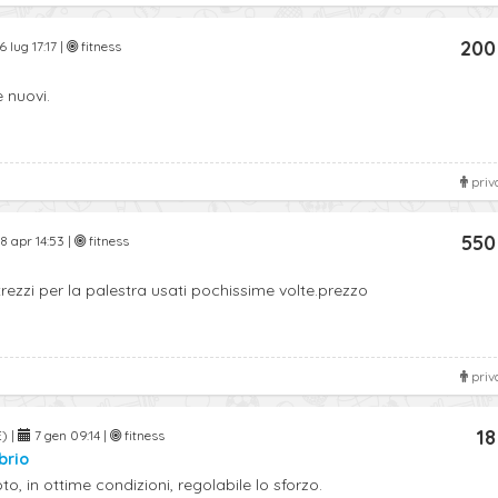
200
6 lug 17:17 |
fitness
 nuovi.
priv
550
8 apr 14:53 |
fitness
trezzi per la palestra usati pochissime volte.prezzo
priv
18
) |
7 gen 09:14 |
fitness
brio
to, in ottime condizioni, regolabile lo sforzo.