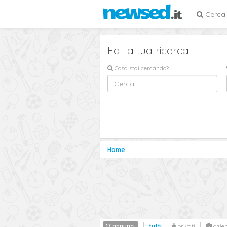
Cerca
Fai la tua ricerca
Cosa stai cercando?
Home
17 annunci
tutti
privati
azie