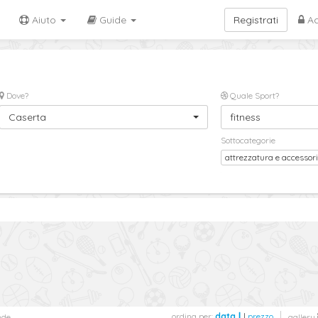
Aiuto
Guide
Registrati
Ac
Dove?
Quale Sport?
Caserta
fitness
Sottocategorie
attrezzatura e accessor
ordina per:
data
|
prezzo
nde
gallery