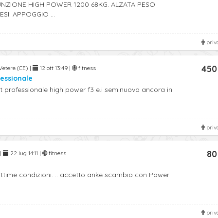
UNZIONE HIGH POWER 1200 68KG. ALZATA PESO
I: APPOGGIO ...
priv
450
etere (CE) |
12 ott 13:49 |
fitness
fessionale
t professionale high power f3 e.i seminuovo ancora in
priv
80
|
22 lug 14:11 |
fitness
 ottime condizioni. .. accetto anke scambio con Power
priv