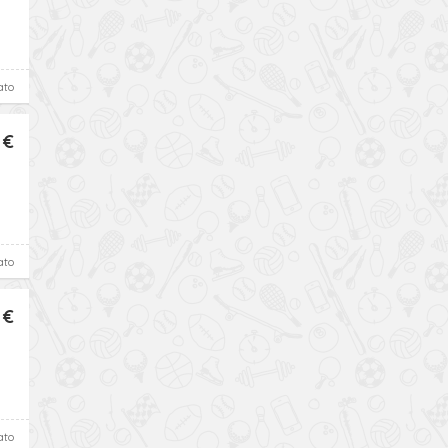
ato
 €
ato
 €
ato