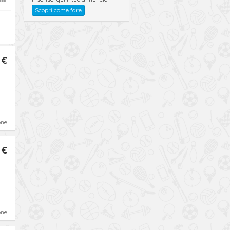
Scopri come fare
 €
one
 €
one