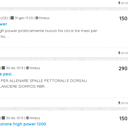
priv
150
 (CE) |
31 gen 17:23 |
fitness
ower
gh power praticamente nuovo ha circa tre mesi per
o, ...
priv
290
 |
30 dic 13:13 |
fitness
e pesi
 PER ALLENARE SPALLE PETTORALI E DORSALI
ANCIERE DOMYOS RBR ...
priv
150
 |
30 dic 13:13 |
fitness
nzione high power 1200