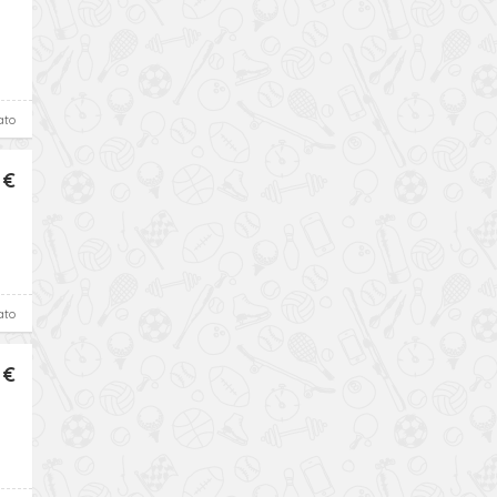
ato
 €
ato
 €