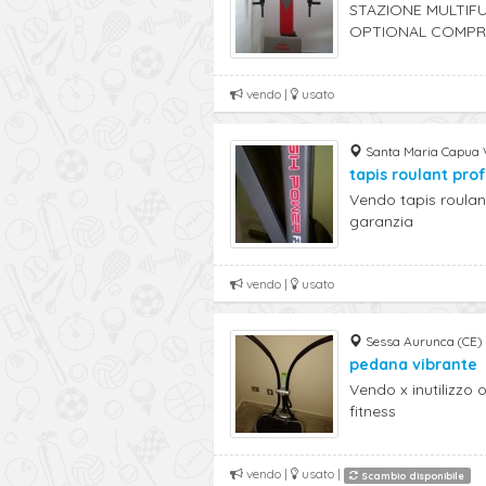
STAZIONE MULTIF
OPTIONAL COMPRES
vendo |
usato
Santa Maria Capua V
tapis roulant pro
Vendo tapis roulan
garanzia
vendo |
usato
Sessa Aurunca (CE) 
pedana vibrante
Vendo x inutilizzo
fitness
vendo |
usato |
Scambio disponibile