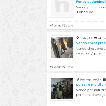
Panca addominali 
Vendo panca x addo
4 dischi da 2 ...
vendo |
usato
Curti (CE) |
24 mag
Vendo chest press
Vendo chest press s
selection /glute ...
vendo |
usato
Sant'Arpino (CE) |
palestra multifu
Vendo per inutilizz
permette di svolgere