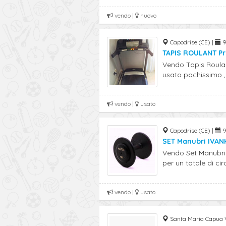
vendo |
nuovo
Capodrise (CE) |
9
TAPIS ROULANT Pr
Vendo Tapis Roulan
usato pochissimo , .
vendo |
usato
Capodrise (CE) |
9
SET Manubri IVANK
Vendo Set Manubri 
per un totale di cir
vendo |
usato
Santa Maria Capua V