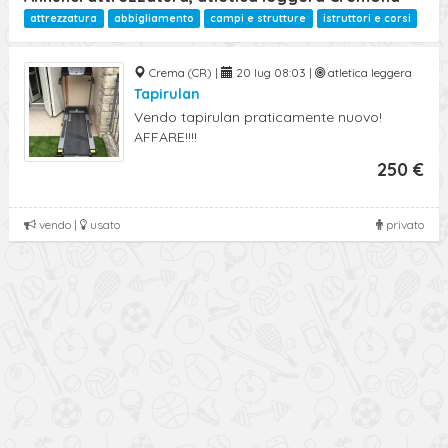
attrezzatura
abbigliamento
campi e strutture
istruttori e corsi
Crema (CR) |
20 lug 08:03 |
atletica leggera
Tapirulan
Vendo tapirulan praticamente nuovo!
AFFARE!!!!
250 €
vendo |
usato
privato