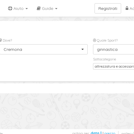
Aiuto
Guide
Registrati
Ac
Dove?
Quale Sport?
Cremona
ginnastica
Sottocategorie
attrezzatura e accessor
ordina per:
data
|
prezzo
de
gallery