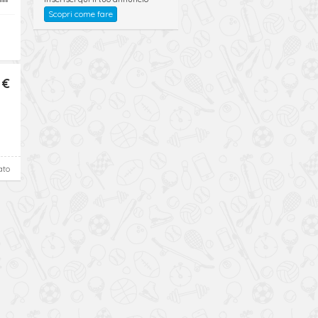
Scopri come fare
 €
ato