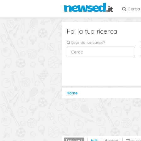
Cerca
Fai la tua ricerca
Cosa stai cercando?
Home
1 annunci
tutti
privati
azien