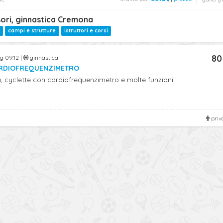
ori, ginnastica Cremona
campi e strutture
istruttori e corsi
80
g 09:12 |
ginnastica
ARDIOFREQUENZIMETRO
, cyclette con cardiofrequenzimetro e molte funzioni
priv