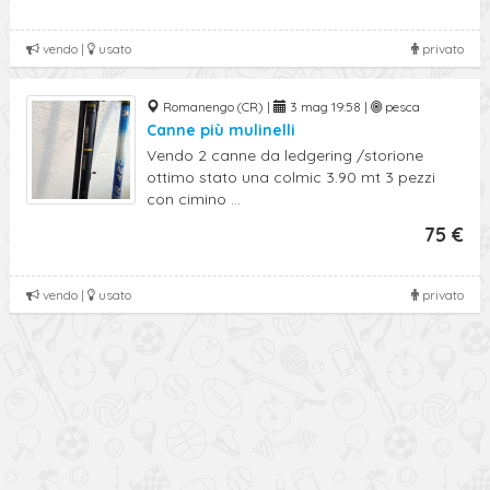
vendo |
usato
privato
Romanengo (CR) |
3 mag 19:58 |
pesca
Canne più mulinelli
Vendo 2 canne da ledgering /storione
ottimo stato una colmic 3.90 mt 3 pezzi
con cimino ...
75 €
vendo |
usato
privato