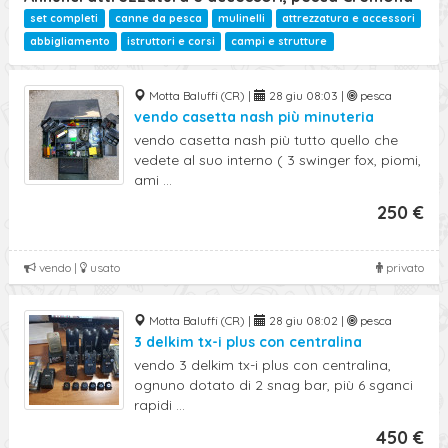
set completi
canne da pesca
mulinelli
attrezzatura e accessori
abbigliamento
istruttori e corsi
campi e strutture
Motta Baluffi (CR) |
28 giu 08:03 |
pesca
vendo casetta nash più minuteria
vendo casetta nash più tutto quello che
vedete al suo interno ( 3 swinger fox, piomi,
ami ...
250 €
vendo |
usato
privato
Motta Baluffi (CR) |
28 giu 08:02 |
pesca
3 delkim tx-i plus con centralina
vendo 3 delkim tx-i plus con centralina,
ognuno dotato di 2 snag bar, più 6 sganci
rapidi ...
450 €