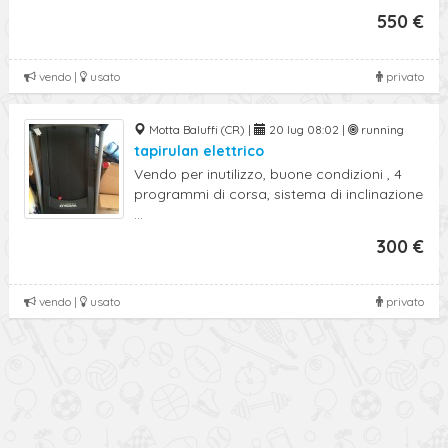
550 €
vendo |
usato
privato
Motta Baluffi (CR) |
20 lug 08:02 |
running
tapirulan elettrico
Vendo per inutilizzo, buone condizioni , 4
programmi di corsa, sistema di inclinazione
...
300 €
vendo |
usato
privato