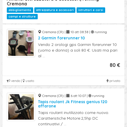
Cremona
abbigliamento
attrezzatura e accessori
istruttori e corsi
campi e strutture
Cremona (CR) |
10 ott 08:38 |
running
2 Garmin forerunner 10
Vendo 2 orologi gps Garmin forerunner 10
(uomo e donna) a soli 80 €. Usati ma pari
al ...
80 €
vendo |
usato
privato
Cremona (CR) |
6 ott 10:07 |
running
Tapis roulant Jk Fitness genius 120
affarone
Tapis roulant inutilizzato come nuovo.
Caratteristiche Motore:2,5hp DC
continuativi / ...