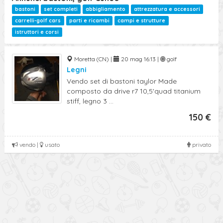
bastoni
set completi
abbigliamento
attrezzatura e accessori
carrelli-golf cars
parti e ricambi
campi e strutture
istruttori e corsi
Moretta (CN) |
20 mag 16:13 |
golf
Legni
Vendo set di bastoni taylor Made
composto da drive r7 10,5'quad titanium
stiff, legno 3 ...
150 €
vendo |
usato
privato