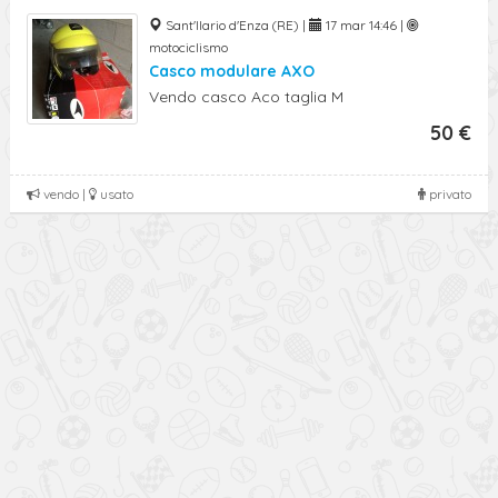
Sant'Ilario d'Enza (RE) |
17 mar 14:46 |
motociclismo
Casco modulare AXO
Vendo casco Aco taglia M
50 €
vendo |
usato
privato