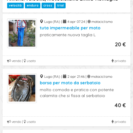
Ricerca Avanzata
velocità
enduro
cross
trial
Lugo (RA) |
4 apr 07:24 |
motociclismo
tuta impermeabile per moto
praticamente nuova taglia L
20 €
vendo |
usato
privato
Lugo (RA) |
2 apr 21:46 |
motociclismo
borsa per moto da serbatoio
molto comoda e pratica con potente
calamita che si fissa al serbatoio
40 €
vendo |
usato
privato