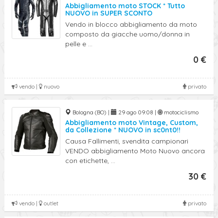
Abbigliamento moto STOCK * Tutto
NUOVO in SUPER SCONTO
Vendo in blocco abbigliamento da moto
composto da giacche uomo/donna in
pelle e ...
0 €
vendo |
nuovo
privato
Bologna (BO) |
29 ago 09:08 |
motociclismo
Abbigliamento moto Vintage, Custom,
da Collezione * NUOVO in sc0nt0!!
Causa Fallimenti, svendita campionari
VENDO abbigliamento Moto Nuovo ancora
con etichette, ...
30 €
vendo |
outlet
privato