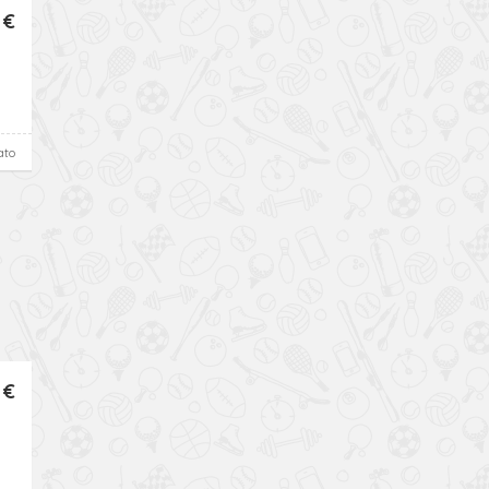
 €
ato
 €