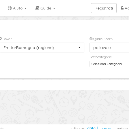
Aiuto
Guide
Registrati
Ac
Dove?
Quale Sport?
Emilia-Romagna (regione)
pallavolo
Sottocategorie
Seleziona Categoria
ordina per:
data
|
prezzo
de
gallery