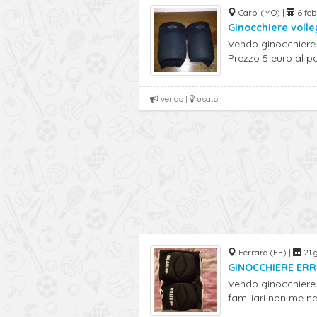
Carpi (MO) |
6 feb 
Ginocchiere volle
Vendo ginocchiere v
Prezzo 5 euro al p
vendo |
usato
Ferrara (FE) |
21 
GINOCCHIERE ERR
Vendo ginocchiere 
familiari non me ne 