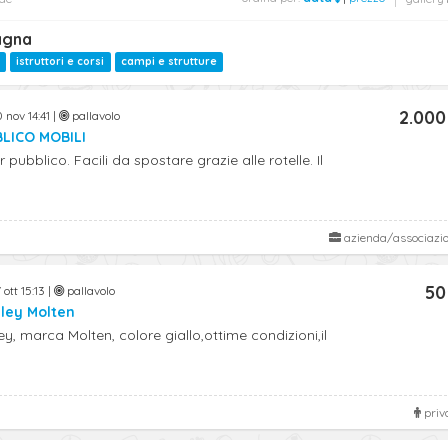
agna
istruttori e corsi
campi e strutture
2.000
 nov 14:41 |
pallavolo
LICO MOBILI
 pubblico. Facili da spostare grazie alle rotelle. Il
azienda/associazi
50
ott 15:13 |
pallavolo
lley Molten
ey, marca Molten, colore giallo,ottime condizioni,il
priv