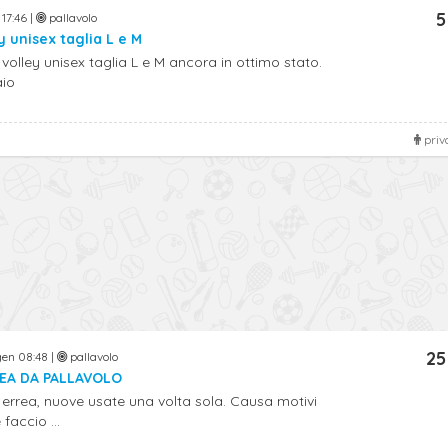
5
17:46 |
pallavolo
y unisex taglia L e M
olley unisex taglia L e M ancora in ottimo stato.
aio
priv
25
gen 08:48 |
pallavolo
EA DA PALLAVOLO
errea, nuove usate una volta sola. Causa motivi
faccio ...