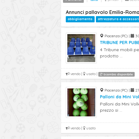
Annunci pallavolo Emilia-Rom
abbigliamento
attrezzatura e accessori
Piacenza (PC) |
30
TRIBUNE PER PUBB
4 Tribune mobili per
prodotto ...
vendo |
usato |
Scambio disponibile
Piacenza (PC) |
27 
Palloni da Mini Vo
Palloni da Mini Voll
prezzo si ...
vendo |
usato