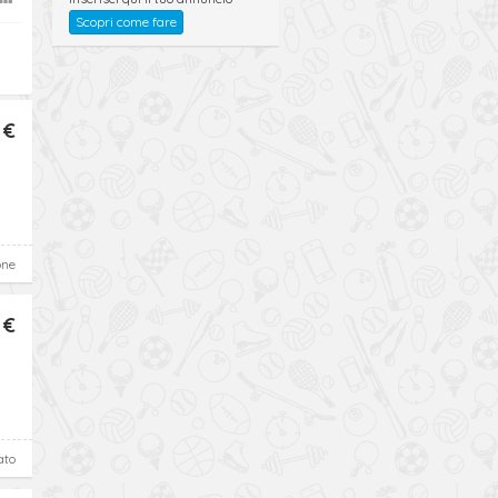
Scopri come fare
 €
one
 €
ato