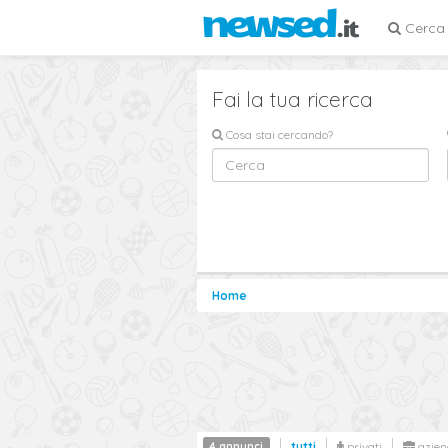
Cerca
Fai la tua ricerca
Cosa stai cercando?
Home
4 annunci
tutti
privati
azien